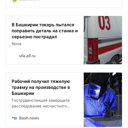
В Башкирии токарь пытался
поправить деталь на станке и
серьезно пострадал
None
ufa.aif.ru
Рабочий получил тяжелую
травму на производстве в
Башкирии
Гострудинспекция завершила
расследование несчастного
случая на предприятии ООО
Концерн Инмаш в Стерлитамаке.
Bash.news
Инцидент произошел 19 ноября