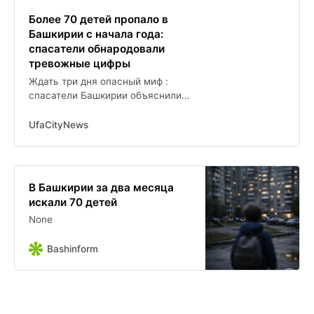
Более 70 детей пропало в
Башкирии с начала года:
спасатели обнародовали
тревожные цифры
Ждать три дня опасный миф :
спасатели Башкирии объяснили,
как действовать при пропаже
ребенка
UfaCityNews
В Башкирии за два месяца
искали 70 детей
None
Bashinform