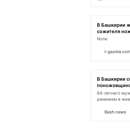
В Башкирии ж
сожителя нож
None
I-gazeta.co
В Башкирии с
поножовщин
64-летнего муж
ранением в жив
время распити
произошло ссор
Bash.news