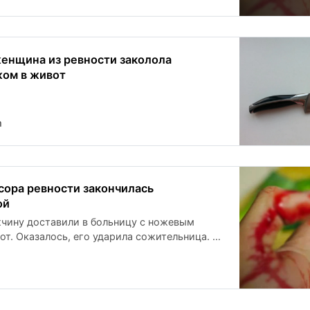
енщина из ревности заколола
ом в живот
m
сора ревности закончилась
ой
чину доставили в больницу с ножевым
от. Оказалось, его ударила сожительница. Во
я спиртных напитков между возлюбленными
а на почве ревности.