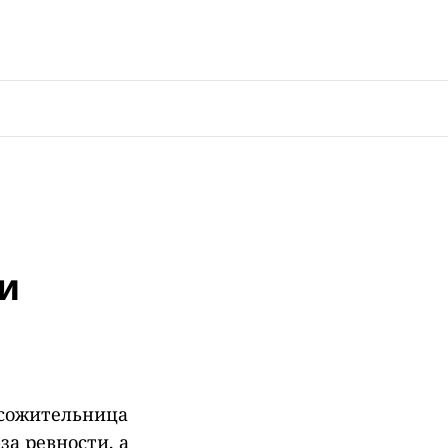
ти
 сожительница
за ревности, а