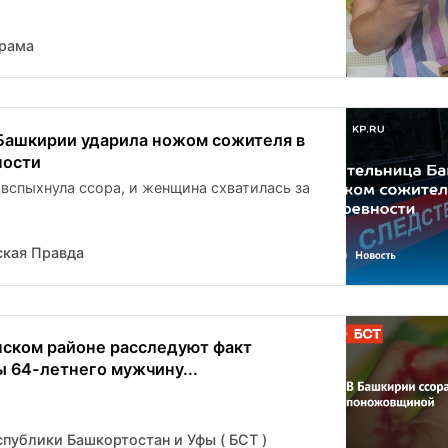
орама
ашкирии ударила ножом сожителя в
ности
 вспыхнула ссора, и женщина схватилась за
кая Правда
ском районе расследуют факт
64-летнего мужчину...
публики Башкортостан и Уфы ( БСТ )