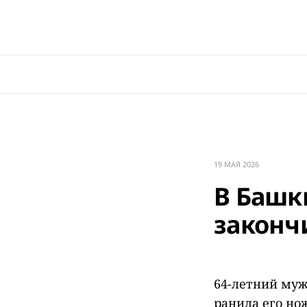
19 МАЯ 2026
В Башк
законч
64-летний муж
ранила его но