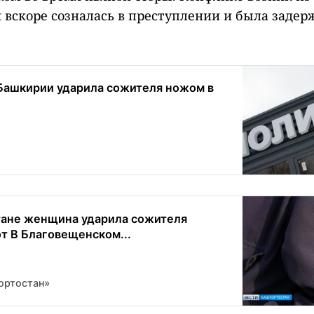
 вскоре созналась в преступлении и была задер
ашкирии ударила сожителя ножом в
ане женщина ударила сожителя
т В Благовещенском...
ортостан»