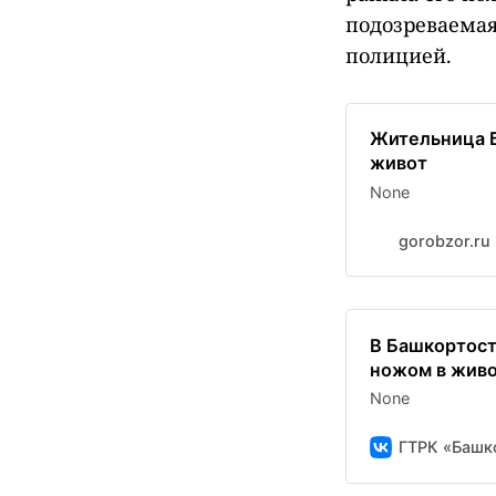
подозреваемая
полицией.
Жительница Б
живот
None
gorobzor.ru
В Башкортост
ножом в живо
None
ГТРК «Башк