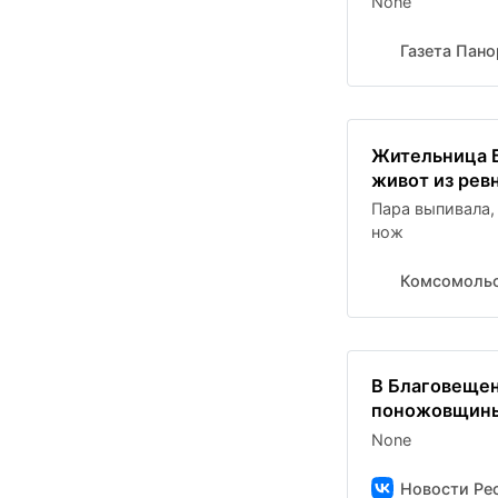
None
Газета Пан
Жительница Б
живот из рев
Пара выпивала,
нож
Комсомольс
В Благовещен
поножовщины 
None
Новости Рес