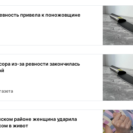
евность привела к поножовщине
сора из-за ревности закончилась
ой
газета
нском районе женщина ударила
ом в живот