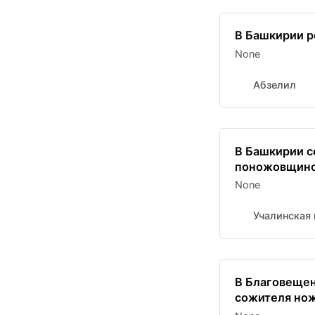
В Башкирии р
None
Абзелил
В Башкирии с
поножовщин
None
Учалинская 
В Благовеще
сожителя нож