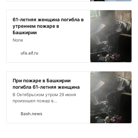
61-летняя женщина погибла в
утреннем пожаре в
Башкирии
None
ufa.aif.ru
При пожаре в Башкирии
погибла 61-летняя женщина
В Октябрьском утром 29 июня
произошел пожар в
однокомнатной квартире
многоквартирного жилого дома
Bash.news
на улице Гоголя. Об этом
сообщили в МЧС по РБ.