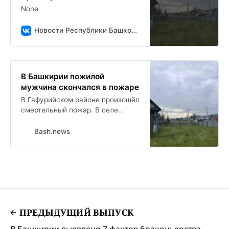
None
Новости Республики Башкортостан и Уфы ( БСТ )
В Башкирии пожилой
мужчина скончался в пожаре
В Гафурийском районе произошёл
смертельный пожар. В селе
Красноусольский на улице
Новосельской огнём охватило
Bash.news
жилой дом. На тушение строения
отправились добровольцы
Табынского cельсовета.
ПРЕДЫДУЩИЙ ВЫПУСК