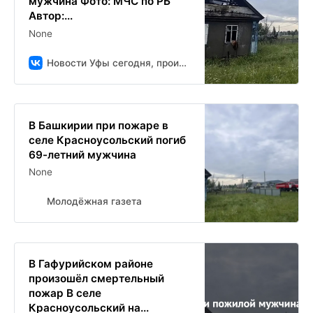
мужчина Фото: МЧС по РБ
Автор:...
None
Новости Уфы сегодня, происшествия, ЧП и ДТП
В Башкирии при пожаре в
селе Красноусольский погиб
69-летний мужчина
None
Молодёжная газета
В Гафурийском районе
произошёл смертельный
пожар В селе
Красноусольский на...