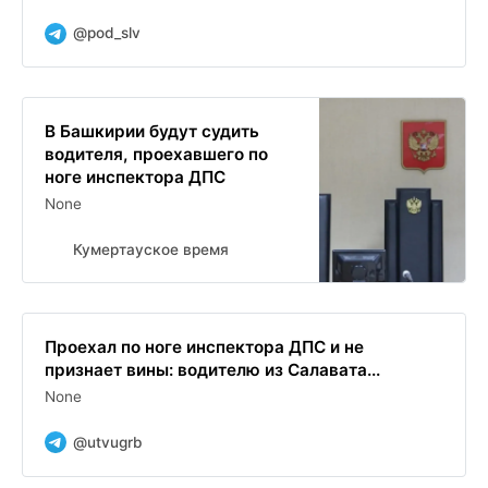
@pod_slv
В Башкирии будут судить
водителя, проехавшего по
ноге инспектора ДПС
None
Кумертауское время
Проехал по ноге инспектора ДПС и не
признает вины: водителю из Салавата...
None
@utvugrb