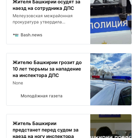
Жителя Башкирии осудят за
наезд на сотрудника ДПС
Мелеузовская межрайонная
прокуратура утвердила
обвинительное заключение по
уголовному делу в отношении
Bash.news
жителя Салавата. Обвиняемый
вину не признал.
Жителю Башкирии грозит до
10 лет тюрьмы за нападение
на инспектора ДПС
None
Молодёжная газета
Житель Башкирии
предстанет перед судом за
наезд на ногу инспектора