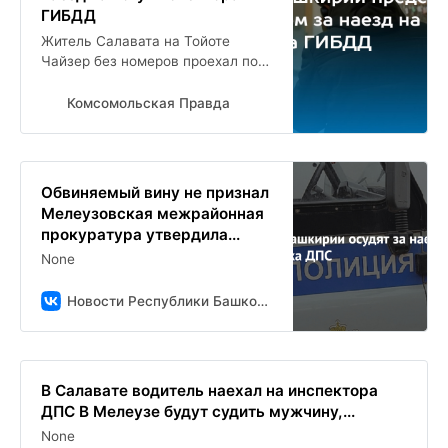
ГИБДД
Житель Салавата на Тойоте
Чайзер без номеров проехал по
ноге полицейского и скрылся
Комсомольская Правда
Обвиняемый вину не признал
Мелеузовская межрайонная
прокуратура утвердила...
None
Новости Республики Башкортостан и Уфы ( БСТ )
В Салавате водитель наехал на инспектора
ДПС В Мелеузе будут судить мужчину,...
None