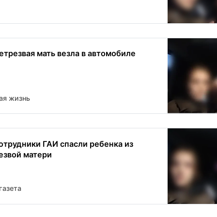
етрезвая мать везла в автомобиле
ая жизнь
отрудники ГАИ спасли ребенка из
езвой матери
газета