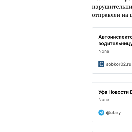
нарушительни
отправлен на 
Автоинспект
водительницу
None
sobkor02.ru
Уфа Новости 
None
@ufary