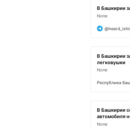
В Башкирии з
None
@heard_ishi
В Башкирии з
легковушки
None
Республика Ба
В Башкирии с
автомобиля н
None