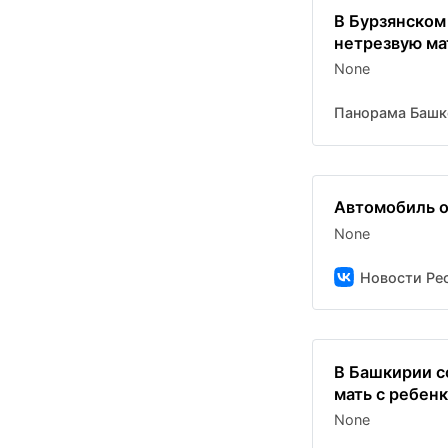
В Бурзянском
нетрезвую ма
None
Панорама Башк
Автомобиль о
None
Новости Рес
В Башкирии с
мать с ребен
None