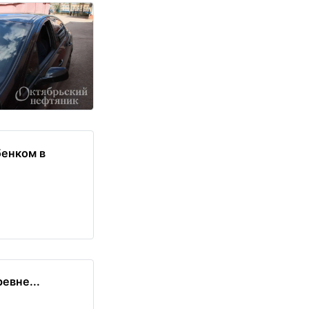
бенком в
евне...