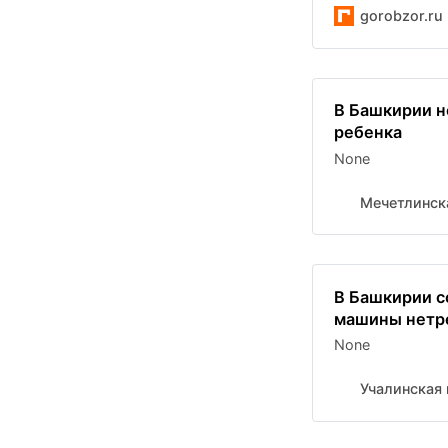
gorobzor.ru
В Башкирии н
ребенка
None
Мечетлинск
В Башкирии с
машины нетр
None
Учалинская 