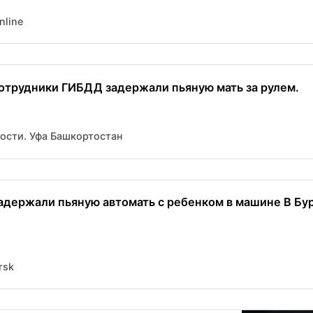
nline
отрудники ГИБДД задержали пьяную мать за рулем.
вости. Уфа Башкортостан
адержали пьяную автомать с ребенком в машине В Бу
rsk