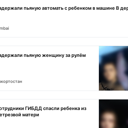
адержали пьяную автомать с ребенком в машине В дер
mbai
адержали пьяную женщину за рулём
шкортостан
отрудники ГИБДД спасли ребенка из
етрезвой матери