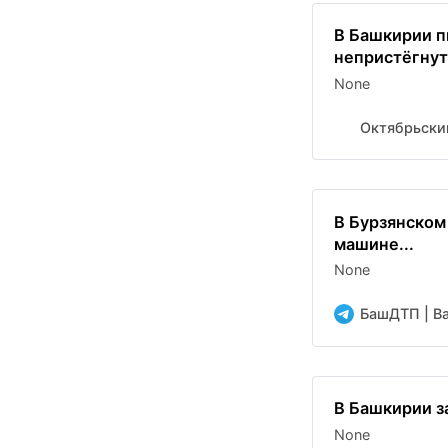
В Башкирии п
непристёгнут
None
Октябрьски
В Бурзянском
машине...
None
БашДТП | Bas
В Башкирии з
None