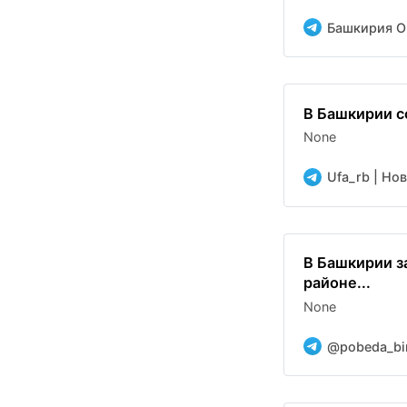
Башкирия O
В Башкирии с
None
Ufa_rb | Но
В Башкирии з
районе...
None
@pobeda_bi