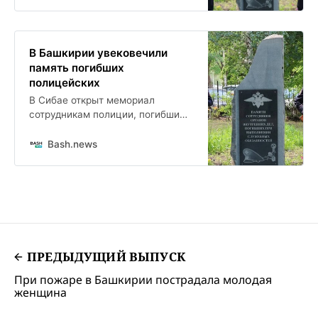
В Башкирии увековечили
память погибших
полицейских
В Сибае открыт мемориал
сотрудникам полиции, погибшим
при исполнении служебного
долга. Памятник установлен на
Bash.news
аллее перед зданием городского
отдела МВД.
ПРЕДЫДУЩИЙ ВЫПУСК
При пожаре в Башкирии пострадала молодая
женщина