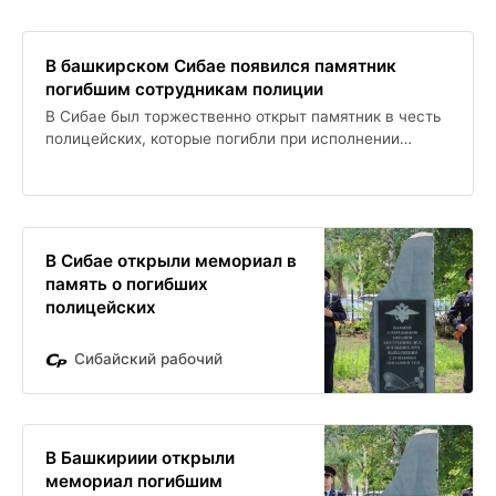
В башкирском Сибае появился памятник
погибшим сотрудникам полиции
В Сибае был торжественно открыт памятник в честь
полицейских, которые погибли при исполнении
служебных обязанностей. Мемориал расположен на
аллее перед зданием городского отдела МВД и стал
значимым символом уважения к служителям закона.
В Сибае открыли мемориал в
память о погибших
полицейских
Сибайский рабочий
В Башкириии открыли
мемориал погибшим