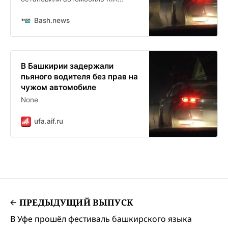
Sportage , который двигался в
темное время суток без
Bash.news
включенных фар. За рулем
находился 28-летний житель
Межгорья с признаками
алкогольного опьянения.
В Башкирии задержали
пьяного водителя без прав на
чужом автомобиле
None
ufa.aif.ru
ПРЕДЫДУЩИЙ ВЫПУСК
В Уфе прошёл фестиваль башкирского языка