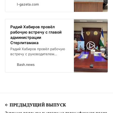
I-gazeta.com
Радий Хабиров провёл
рабочую встречу с главой
администрации
Стерлитамака
Радий Хабиров провёл рабочую
встречу с руководителем
администрации Стерлитамака
Эмилем Шаймардановым.
Bash.news
Градоначальник доложил о
ключевых показателях развития
города и перспективных
инфраструктурных проектах.
ПРЕДЫДУЩИЙ ВЫПУСК
Зудящие волдыри вылезли на телах уфимцев после