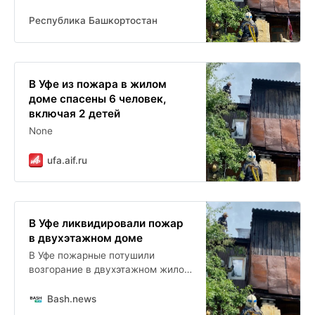
Республика Башкортостан
В Уфе из пожара в жилом
доме спасены 6 человек,
включая 2 детей
None
ufa.aif.ru
В Уфе ликвидировали пожар
в двухэтажном доме
В Уфе пожарные потушили
возгорание в двухэтажном жилом
доме на улице Салавата, 20. На
момент прибытия подразделений
Bash.news
огонь охватил кровлю здания. Из