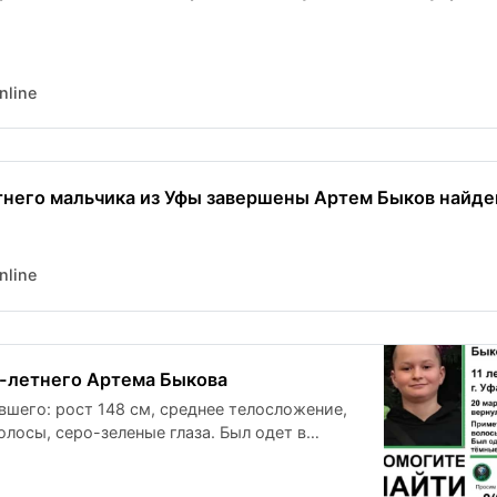
nline
тнего мальчика из Уфы завершены Артем Быков найд
nline
1-летнего Артема Быкова
шего: рост 148 см, среднее телосложение,
олосы, серо-зеленые глаза. Был одет в
тку, темно-синие брюки, темные ботинки.