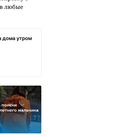
ив любые
з дома утром