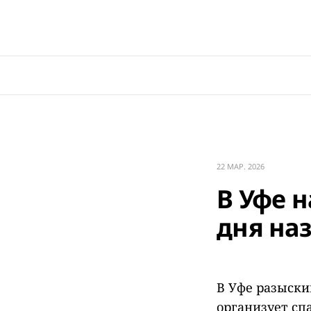
22 МАР. 2026
В Уфе 
дня на
В Уфе разыски
организует сп