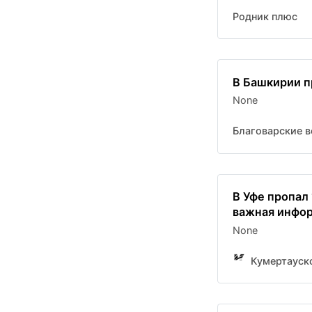
Родник плюс
В Башкирии п
None
Благоварские в
В Уфе пропал
важная инфо
None
Кумертауск