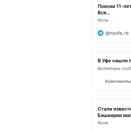
Поиски 11-ле
Вся...
None
@myufa_rb
В Уфе нашли 
Волонтеры соо
Комсомольс
Стали извест
Башкирии ма
None