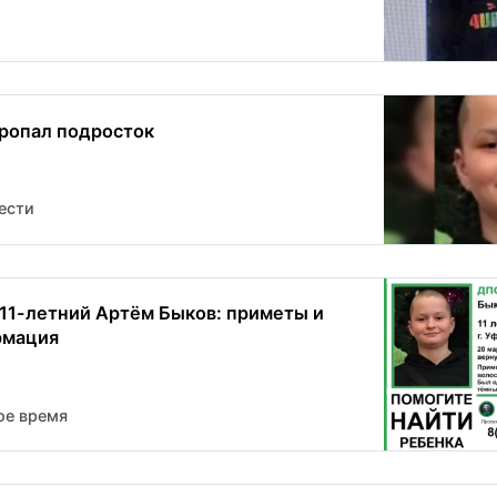
ропал подросток
ести
 11-летний Артём Быков: приметы и
рмация
ое время