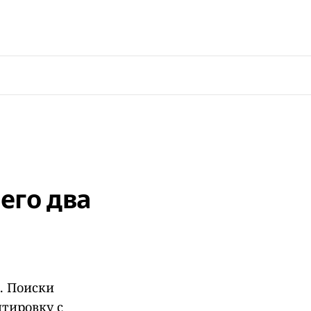
его два
. Поиски
нтировку с