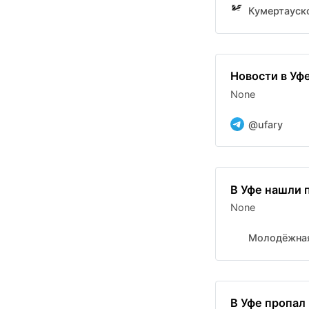
Кумертауск
Новости в Уфе
None
@ufary
В Уфе нашли 
None
Молодёжная
В Уфе пропал