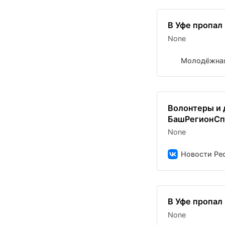
В Уфе пропал
None
Молодёжная
Волонтеры и 
БашРегионСпа
None
Новости Рес
В Уфе пропал
None