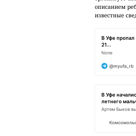
описанием реб
известные све
В Уфе пропал
21...
None
@myufa_rb
В Уфе началис
летнего маль
Артем Быков вы
Комсомольс