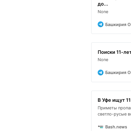
до...
None
Башкирия O
Поиски 11-ле
None
Башкирия O
В Уфе ищут 1
Приметы пропав
светло-русые в
коричневую кур
Bash.news