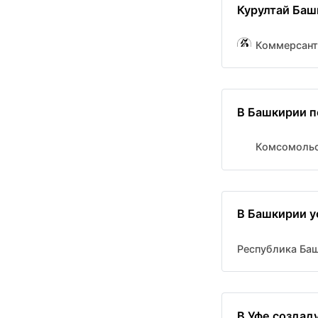
Курултай Баш
Коммерсант
В Башкирии п
Комсомольс
В Башкирии у
Республика Ба
В Уфе создад