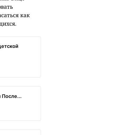
овать
саться как
щихся.
детской
После...