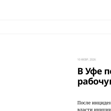
10 ФЕВР. 2026
В Уфе п
рабочу
После инциден
власти иниции