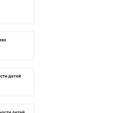
иях
сти детей
ности детей