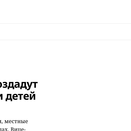
оздадут
и детей
и, местные
ах. Вице-