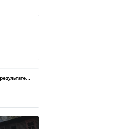
е
езультате...