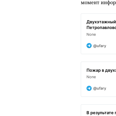
момент информ
Двухэтажный 
Петропавловс
None
@ufary
Пожар в двух
None
@ufary
В результате