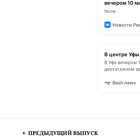
вечером 10 м
None
Новости Рес
В центре Уфы
В Уфе вечером 
двухэтажном зд
расчеты операт
Bash.news
ПРЕДЫДУЩИЙ ВЫПУСК