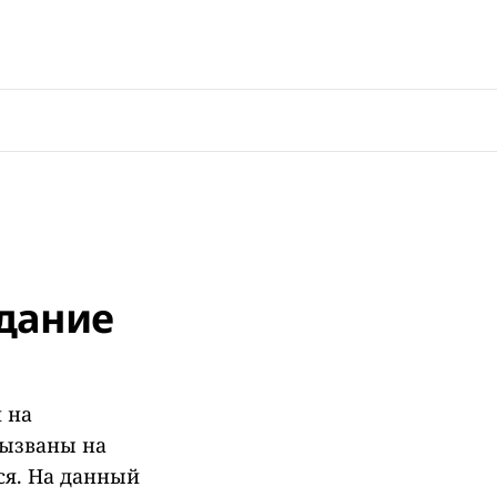
здание
 на
вызваны на
ся. На данный