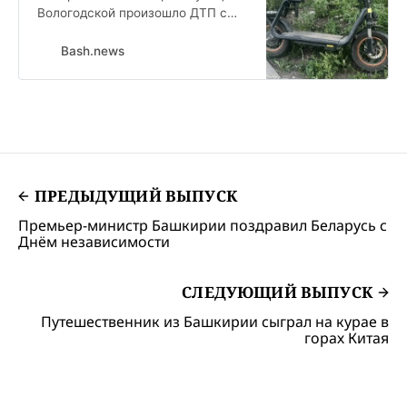
Вологодской произошло ДТП с
участием автомобиля Пежо 408
и средства индивидуальной
Bash.news
мобильности Куго . По факту
аварии начато административное
расследование.
ПРЕДЫДУЩИЙ ВЫПУСК
Премьер-министр Башкирии поздравил Беларусь с
Днём независимости
СЛЕДУЮЩИЙ ВЫПУСК
Путешественник из Башкирии сыграл на курае в
горах Китая