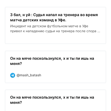
З бал, н уй : Судья напал на тренера во время
матча детских команд в Уфе.
Инцидент на детском футбольном матче в Уфе
привел к нападению судьи на тренера после спора о
решениях арбитра. Конфликт возник в результате
травм игроков, вызванных игнорированием
нарушений правил, и завершился временным
отстранением судьи.
Он на мяче поскользнулся, х и ты пи ишь на
меня?
@mash_batash
Он на мяче поскользнулся, х и ты пи ишь на
меня?