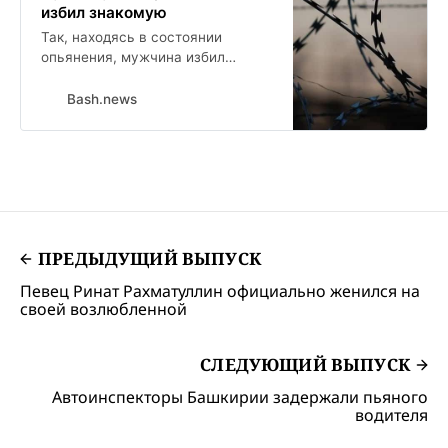
избил знакомую
Так, находясь в состоянии
опьянения, мужчина избил
знакомую и держал её в подполе
частного дома более 12 часов.
Bash.news
Через несколько месяцев, вновь
встретив женщину, он душил её
ремнём и угрожал убийством.
ПРЕДЫДУЩИЙ ВЫПУСК
Певец Ринат Рахматуллин официально женился на
своей возлюбленной
СЛЕДУЮЩИЙ ВЫПУСК
Автоинспекторы Башкирии задержали пьяного
водителя