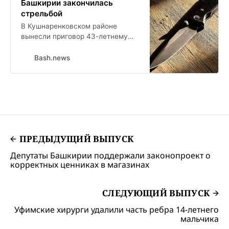
Башкирии закончилась
стрельбой
В Кушнаренковском районе
вынесли приговор 43-летнему
местному жителю. Он признан
виновным в покушении на
Bash.news
убийство, сообщили в
прокуратуре республики.
ПРЕДЫДУЩИЙ ВЫПУСК
Депутаты Башкирии поддержали законопроект о
корректных ценниках в магазинах
СЛЕДУЮЩИЙ ВЫПУСК
Уфимские хирурги удалили часть ребра 14-летнего
мальчика