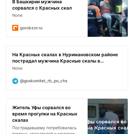
В Башкирии мужчина
сорвался с Красных скал
None
gorobzor.ru
На Красных скалах в Нуримановском районе
пострадал мужчина Красные скалы в...
None
@goskomitet_rb_po_chs
Житель Уфы сорвался во
время прогулки на Красных
скалах
Пострадавшему потребовалась
помощь спасателей и медиков.