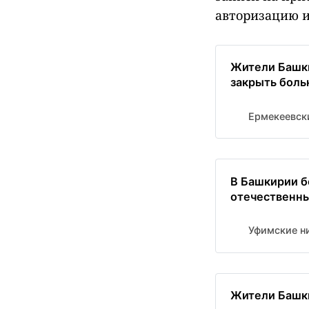
авторизацию и
Жители Башк
закрыть бол
Ермекеевск
В Башкирии б
отечественн
Уфимские н
Жители Башк