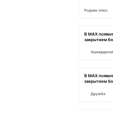
Родник плюс
В MAX появил
закрытием бо
Ашкадарски
В MAX появил
закрытием бо
Дружба