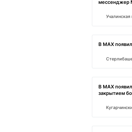
мессенджер
Учалинская 
В MAX появил
Стерлибаше
В MAX появил
закрытием бо
Кугарчински