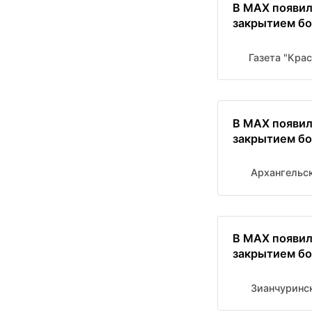
В MAX появил
закрытием бо
В MAX появил
закрытием бо
Архангельс
В MAX появил
закрытием бо
Зианчуринс