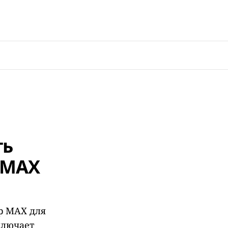
ть
 МАХ
р МАХ для
ключает