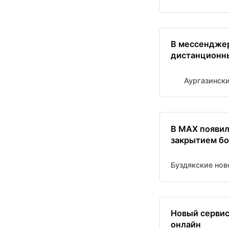
В мессенджер
дистанционн
Аургазински
В MAX появил
закрытием бо
Буздякские нов
Новый сервис
онлайн