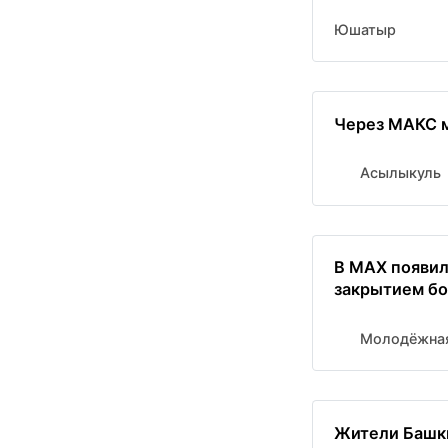
Юшатыр
Через МАКС 
Асылыкуль
В MAX появил
закрытием бо
Молодёжная
Жители Башки