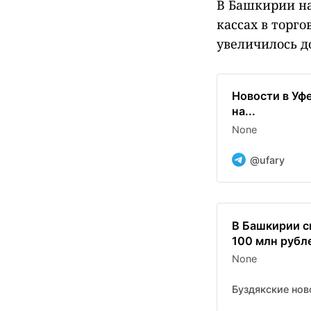
В Башкирии на
кассах в торг
увеличилось до
Новости в Уф
на...
None
@ufary
В Башкирии с
100 млн рубл
None
Буздякские нов