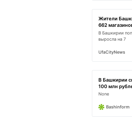
Жители Башки
662 магазино
В Башкирии поп
выросла на 7
UfaCityNews
В Башкирии с
100 млн рубл
None
Bashinform