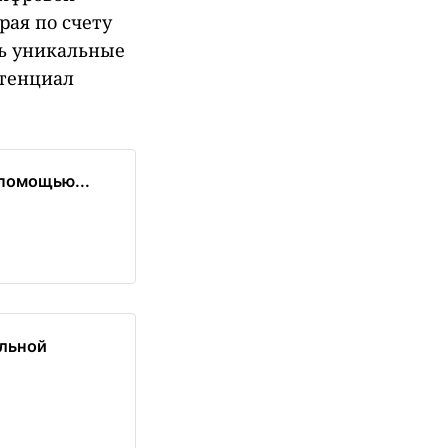
рая по счету
ть уникальные
отенциал
 помощью...
альной