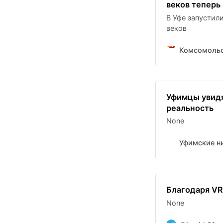
веков теперь
В Уфе запустил
веков
Комсомольс
Уфимцы увидя
реальность
None
Уфимские н
Благодаря VR
None