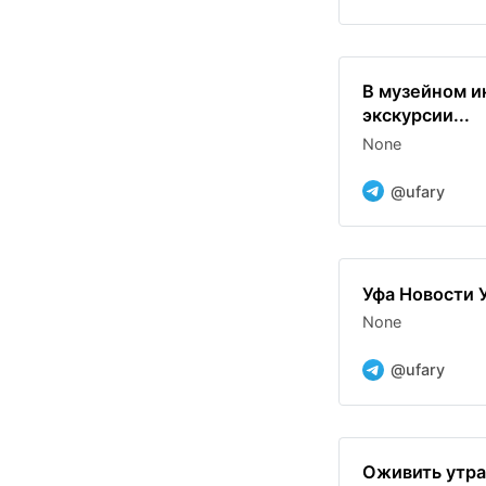
В музейном и
экскурсии...
None
@ufary
Уфа Новости 
None
@ufary
Оживить утрач