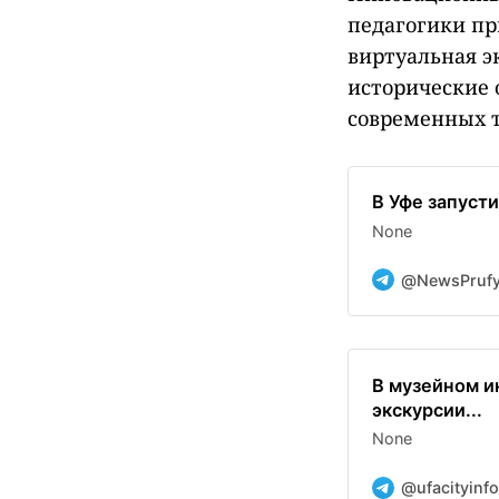
педагогики пр
виртуальная э
исторические 
современных т
В Уфе запусти
None
@NewsPruf
В музейном и
экскурсии...
None
@ufacityinfo