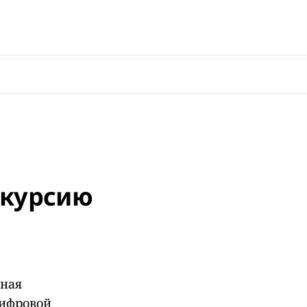
скурсию
нная
цифровой