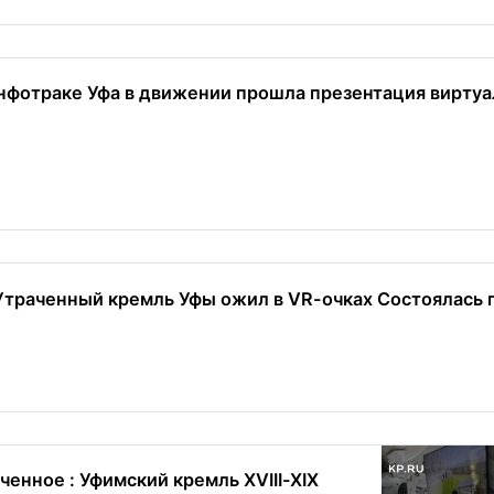
нфотраке Уфа в движении прошла презентация вирту
Утраченный кремль Уфы ожил в VR-очках Состоялась п
енное : Уфимский кремль XVIII-XIX