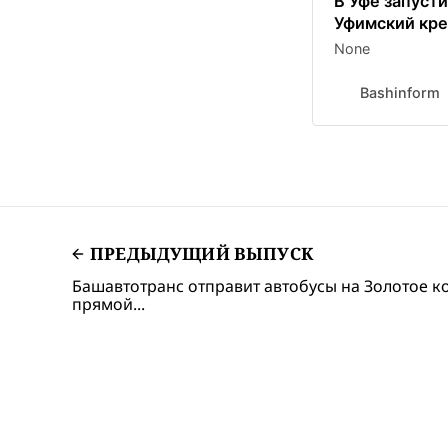
В Уфе запуст
Уфимский кр
None
Bashinform
ПРЕДЫДУЩИЙ ВЫПУСК
Башавтотранс отправит автобусы на Золотое к
прямой...