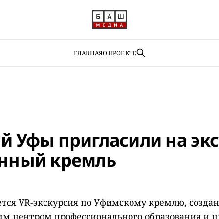
ГЛАВНАЯ
О ПРОЕКТЕ
й Уфы пригласили на эк
инный кремль
ется VR-экскурсия по Уфимскому кремлю, созда
м центром профессионального образования и 