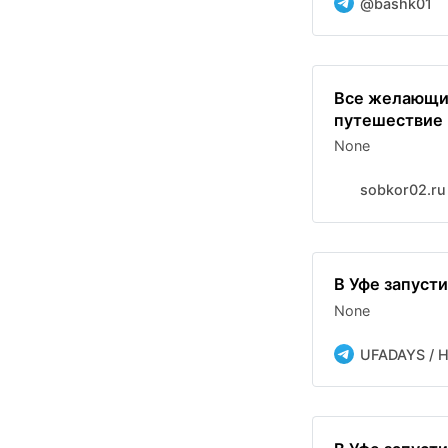
@bashk01
Все желающие
путешествие 
None
sobkor02.ru
В Уфе запуст
None
UFADAYS / 