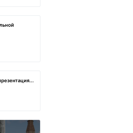
альной
резентация...