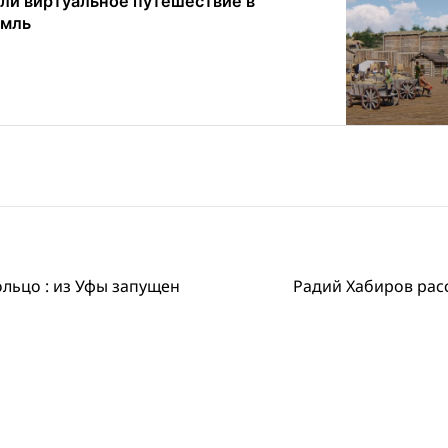
или виртуальное путешествие в
емль
ольцо : из Уфы запущен
Радий Хабиров рас