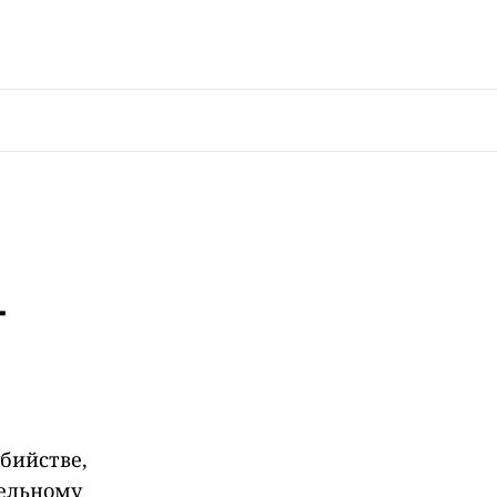
т
бийстве,
тельному