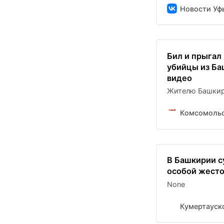
Новости Уф
Бил и прыгал
убийцы из Ба
видео
Жителю Башкири
Комсомольс
В Башкирии с
особой жест
None
Кумертауск