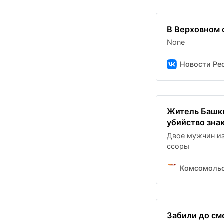
В Верховном 
None
Новости Рес
Житель Башки
убийство зна
Двое мужчин из
ссоры
Комсомольс
Забили до сме