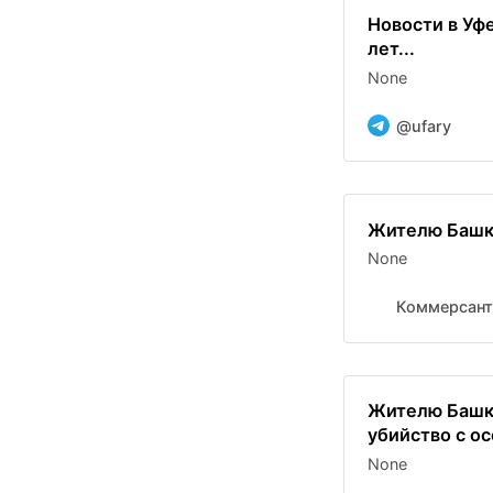
Новости в Уф
лет...
None
@ufary
Жителю Башки
None
Коммерсант
Жителю Башки
убийство с ос
None