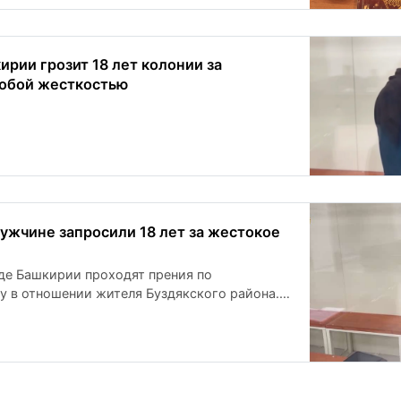
рии грозит 18 лет колонии за
собой жесткостью
ужчине запросили 18 лет за жестокое
де Башкирии проходят прения по
у в отношении жителя Буздякского района.
 убийстве, совершенном с особой
уппой лиц по предварительному сговору.