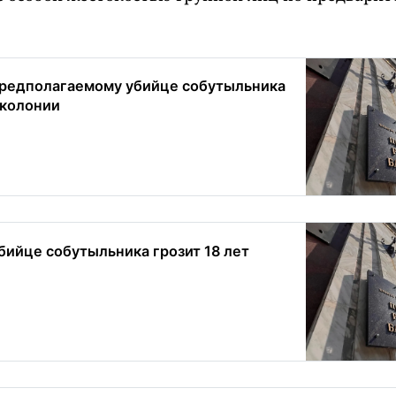
редполагаемому убийце собутыльника
 колонии
бийце собутыльника грозит 18 лет