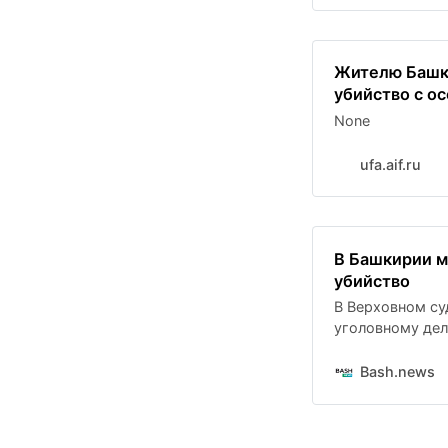
Жителю Башки
убийство с о
None
ufa.aif.ru
В Башкирии м
убийство
В Верховном су
уголовному дел
Его обвиняют в
жестокостью гр
Bash.news