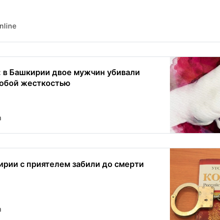
nline
 в Башкирии двое мужчин убивали
собой жесткостью
m
рии с приятелем забили до смерти
m