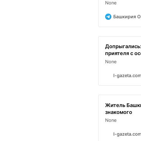
None
Башкирия O
Допрыгались:
приятеля с о
None
I-gazeta.co
Житель Башки
знакомого
None
I-gazeta.co