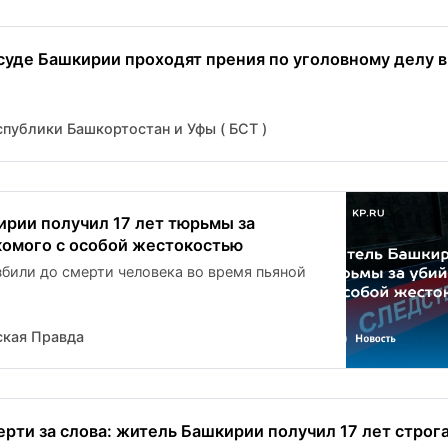
суде Башкирии проходят прения по уголовному делу в
публики Башкортостан и Уфы ( БСТ )
рии получил 17 лет тюрьмы за
комого с особой жестокостью
били до смерти человека во время пьяной
кая Правда
рти за слова: житель Башкирии получил 17 лет строгач