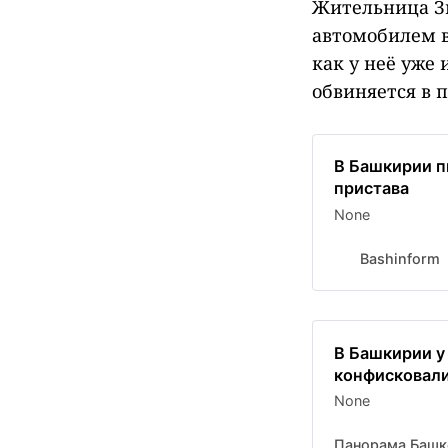
Жительница Зи
автомобилем в
как у неё уже
обвиняется в 
В Башкирии п
пристава
None
Bashinform
В Башкирии у
конфисковал
None
Панорама Башк