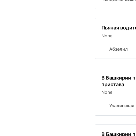
Пьяная водит
None
Абзелил
В Башкирии п
пристава
None
Учалинская 
В Башкирии п