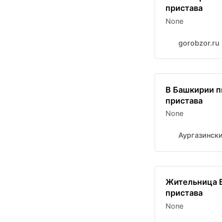
пристава
None
gorobzor.ru
В Башкирии п
пристава
None
Аургазински
Жительница Б
пристава
None