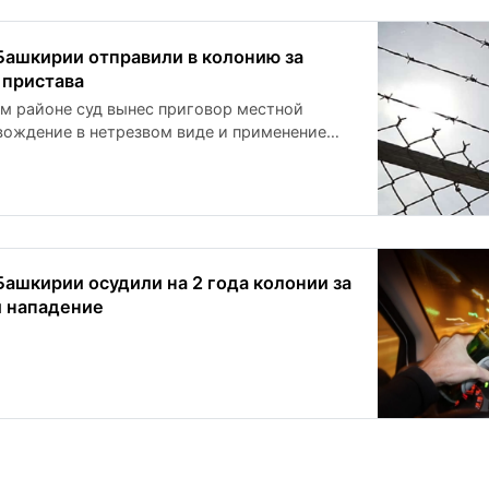
ашкирии отправили в колонию за
 пристава
м районе суд вынес приговор местной
вождение в нетрезвом виде и применение
шении сотрудника правоохранительных
ссказали в прокуратуре, инцидент
густе прошлого года.
ашкирии осудили на 2 года колонии за
и нападение