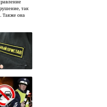
правление
арушение, так
. Также она