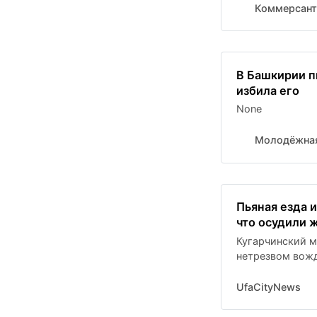
Коммерсант
В Башкирии п
избила его
None
Молодёжная
Пьяная езда и
что осудили 
Кугарчинский м
нетрезвом вож
UfaCityNews