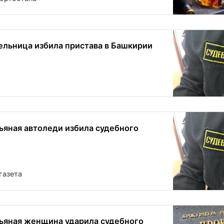
ельница избила пристава в Башкирии
ьяная автоледи избила судебного
газета
ьяная женщина ударила судебного