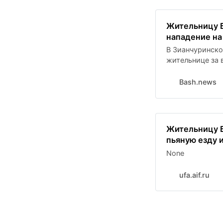
Жительницу Б
нападение на
В Зианчуринско
жительнице за 
насилия в отно
органов. Как ра
Bash.news
произошел в ав
Жительницу Б
пьяную езду 
None
ufa.aif.ru