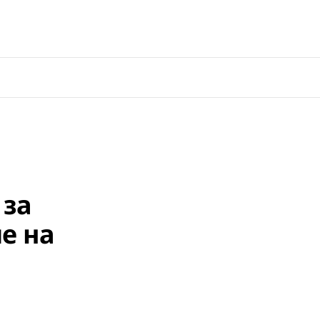
 за
е на