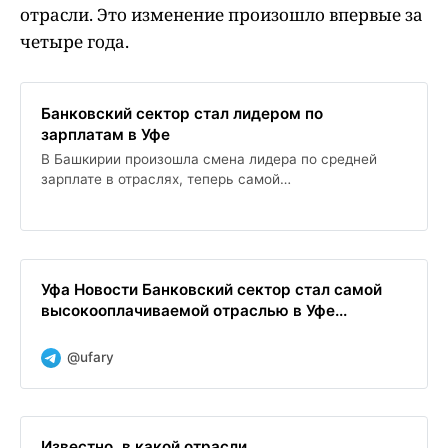
отрасли. Это изменение произошло впервые за
четыре года.
Банковский сектор стал лидером по
зарплатам в Уфе
В Башкирии произошла смена лидера по средней
зарплате в отраслях, теперь самой
высокооплачиваемой является сфера
'Транспортировка и хранение'. Уфа потеряла свою
позицию и переместилась на 51-е место, в то время
как Южно-Сахалинск стал лидером с зарплатой 528
тысяч рублей в добывающей отрасли. Это изменение
Уфа Новости Банковский сектор стал самой
произошло впервые за четыре года.
высокооплачиваемой отраслью в Уфе...
@ufary
Известно, в какой отрасли