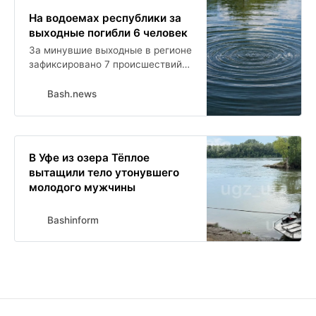
На водоемах республики за
выходные погибли 6 человек
За минувшие выходные в регионе
зафиксировано 7 происшествий
на водных объектах. Погибли 6
человек, в том числе 1 ребенок.
Bash.news
Еще 3 человека, включая одного
ребенка, удалось спасти.
В Уфе из озера Тёплое
вытащили тело утонувшего
молодого мужчины
Bashinform