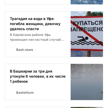
Трагедия на воде в Уфе:
погибла женщина, девочку
удалось спасти
В Кировском районе Уфы
произошел несчастный случай.
На реке Уфе, в районе переправы
Дудкино, женщина с 10-летней
Bash.news
дочерью купались в
несанкционированном месте и
заплыли на глубину, после чего
начали тонуть.
В Башкирии за три дня
утонули 6 человек, в их числе
1 ребенок
Bashinform