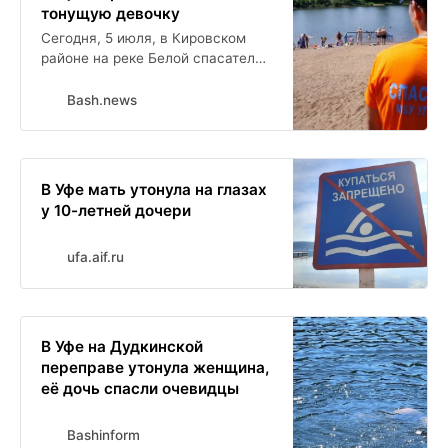
тонущую девочку
Сегодня, 5 июля, в Кировском
районе на реке Белой спасатели
УГЗ Уфы предотвратили трагедию.
Они заметили девочку 2011 года
Bash.news
рождения, которая заплыла на
глубину и начала тонуть, и
оперативно вытащили ее из воды.
В Уфе мать утонула на глазах
у 10-летней дочери
ufa.aif.ru
В Уфе на Дудкинской
переправе утонула женщина,
её дочь спасли очевидцы
Bashinform