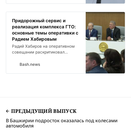
Придорожный сервис и
реализация комплекса ГТО:
основные темы оперативки с
Радием Хабировым
Радий Хабиров на оперативном
совещании раскритиковал
освещение на трассе
Стерлитамак Уфа. Через две
Bash.news
недели глава республики поручил
доложить ему о сроках
наведения порядка на этом
участке дороги.
ПРЕДЫДУЩИЙ ВЫПУСК
В Башкирии подросток оказалась под колесами
автомобиля