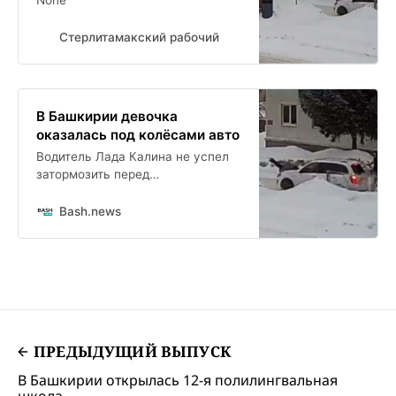
Стерлитамакский рабочий
В Башкирии девочка
оказалась под колёсами авто
Водитель Лада Калина не успел
затормозить перед
нерегулируемом пешеходном
переходе. Он допустил наезд на
Bash.news
девочку. После осмотра девочку
отпустили с
ПРЕДЫДУЩИЙ ВЫПУСК
В Башкирии открылась 12-я полилингвальная