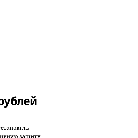
рублей
сстановить
тивную защиту