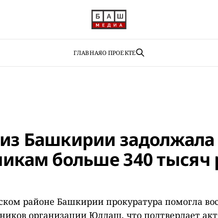
ГЛАВНАЯ
О ПРОЕКТЕ
из Башкирии задолжала
никам больше 340 тысяч 
ком районе Башкирии прокуратура помогла во
тников организации Юлдаш, что подтвердает ак