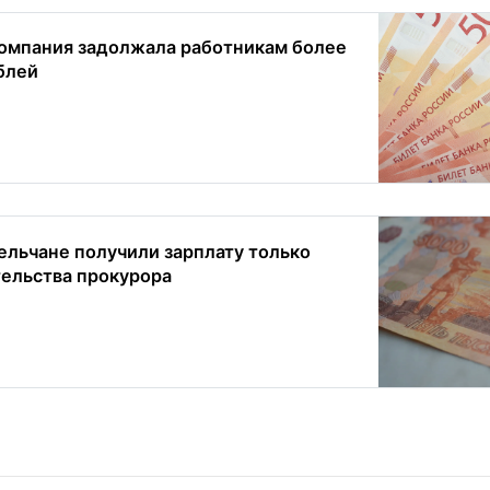
омпания задолжала работникам более
блей
ельчане получили зарплату только
ельства прокурора