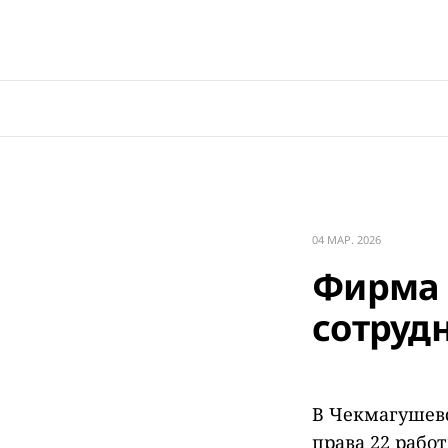
04 МАР. 2026
Фирма 
сотруд
В Чекмагушевс
права 22 рабо