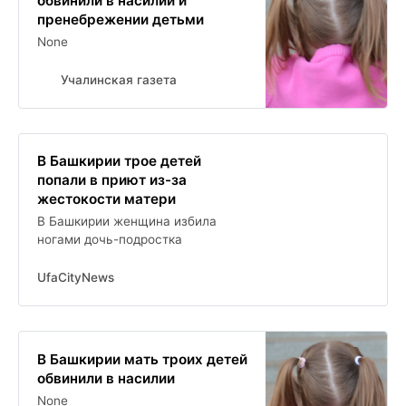
обвинили в насилии и
пренебрежении детьми
None
Учалинская газета
В Башкирии трое детей
попали в приют из-за
жестокости матери
В Башкирии женщина избила
ногами дочь-подростка
UfaCityNews
В Башкирии мать троих детей
обвинили в насилии
None