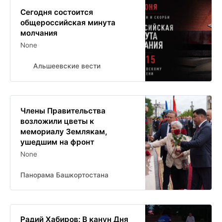
Сегодня состоится
общероссийская минута
молчания
None
Альшеевские вести
Члены Правительства
возложили цветы к
мемориалу Землякам,
ушедшим на фронт
None
Панорама Башкортостана
Радий Хабиров: В канун Дня