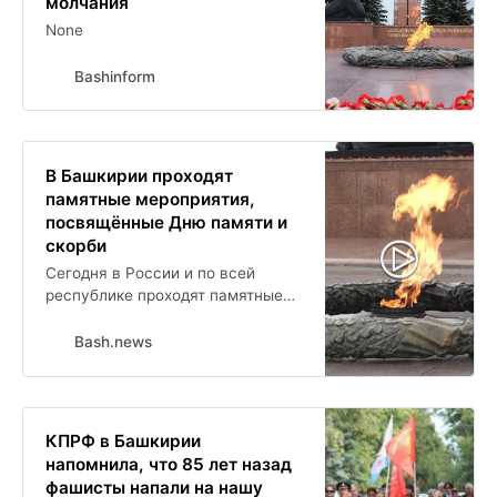
молчания
None
Bashinform
В Башкирии проходят
памятные мероприятия,
посвящённые Дню памяти и
скорби
Сегодня в России и по всей
республике проходят памятные
мероприятия, посвященные 85-
летию с момента начала Великой
Bash.news
Отечественной войны. Из
Башкортостана в ряды Красной
Армии мобилизовали свыше 700
тысяч человек, около 300 тысяч
КПРФ в Башкирии
из них погибли.
напомнила, что 85 лет назад
фашисты напали на нашу