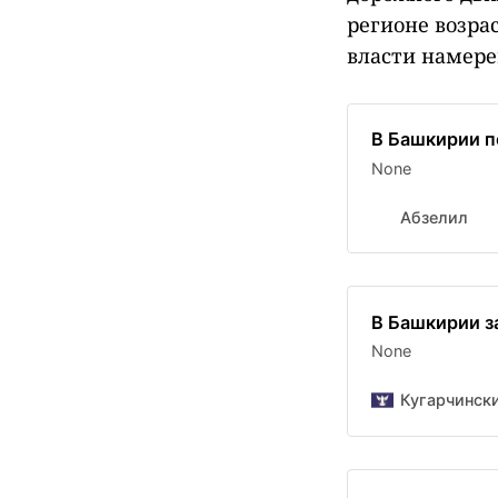
регионе возра
власти намере
В Башкирии п
None
Абзелил
В Башкирии з
None
Кугарчински