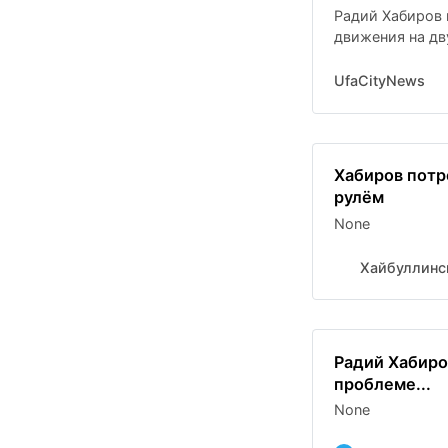
Радий Хабиров 
движения на дв
UfaCityNews
Хабиров потр
рулём
None
Хайбуллинс
Радий Хабиро
проблеме...
None