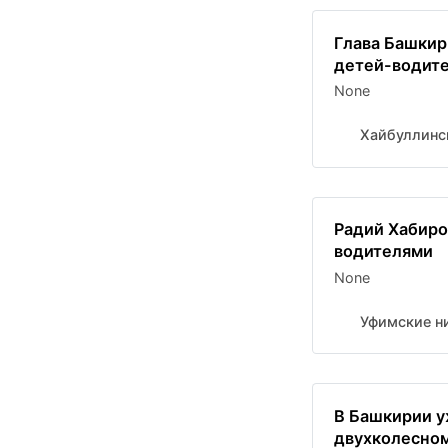
Глава Башкир
детей-водит
None
Хайбуллинс
Радий Хабиро
водителями
None
Уфимские н
В Башкирии у
двухколесном