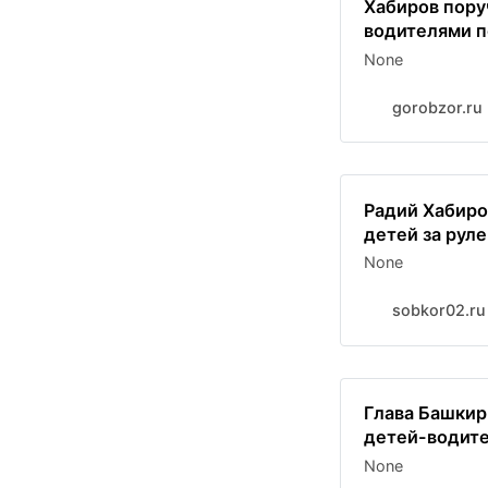
Хабиров пору
водителями п
None
gorobzor.ru
Радий Хабиро
детей за рул
None
sobkor02.ru
Глава Башкир
детей-водит
None