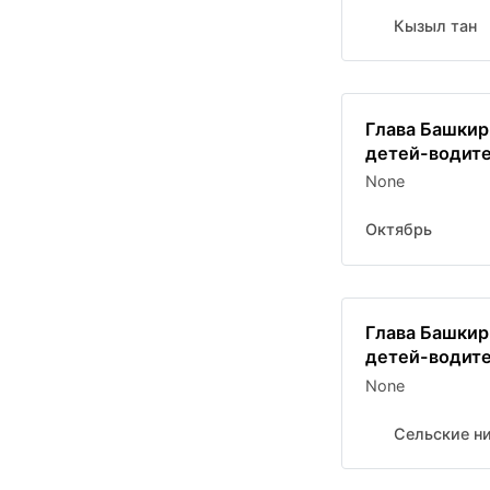
Кызыл тан
Глава Башкир
детей-водит
None
Октябрь
Глава Башкир
детей-водит
None
Сельские н