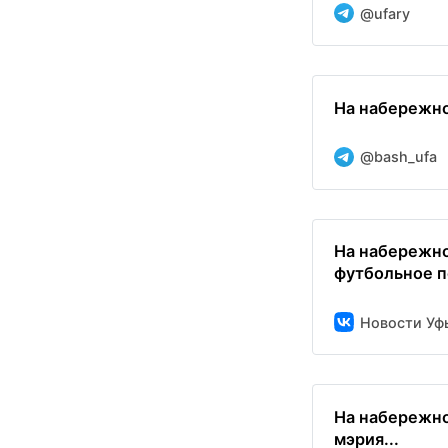
@ufary
На набережно
@bash_ufa
На набережно
футбольное по
Новости Уф
На набережно
мэрия...