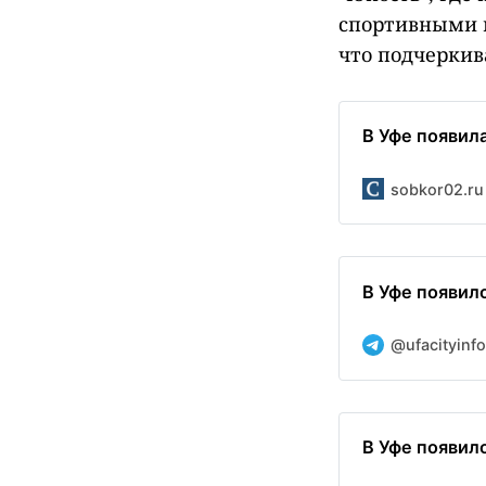
спортивными 
что подчеркив
В Уфе появил
sobkor02.ru
В Уфе появил
@ufacityinfo
В Уфе появил