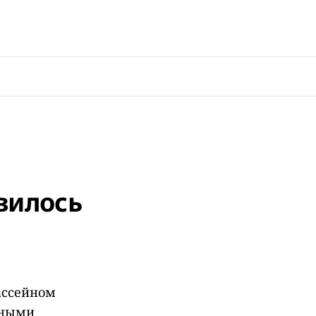
вилось
ассейном
тными