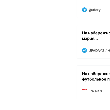
@ufary
На набережно
мэрия...
UFADAYS / 
На набережно
футбольное 
ufa.aif.ru