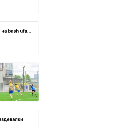
а bash ufa...
аздевалки