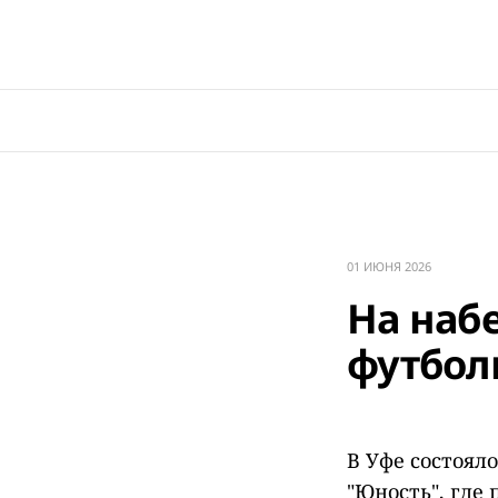
01 ИЮНЯ 2026
На наб
футбол
В Уфе состоял
"Юность", где