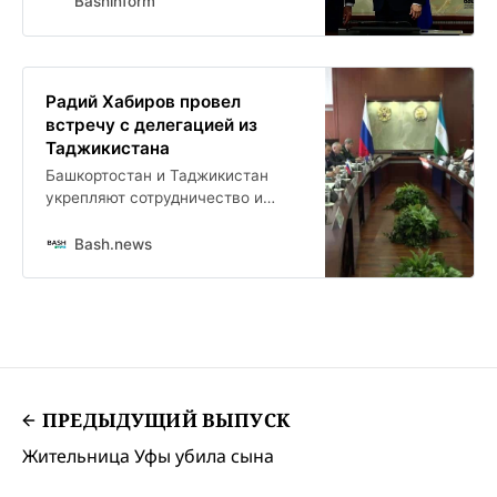
Bashinform
Радий Хабиров провел
встречу с делегацией из
Таджикистана
Башкортостан и Таджикистан
укрепляют сотрудничество и
увеличивают объёмы торговли.
Об этом стало известно сегодня
Bash.news
по итогам встречи Радия
Хабирова с представителями
делегации центрально-
азиатского государства.
ПРЕДЫДУЩИЙ ВЫПУСК
Жительница Уфы убила сына