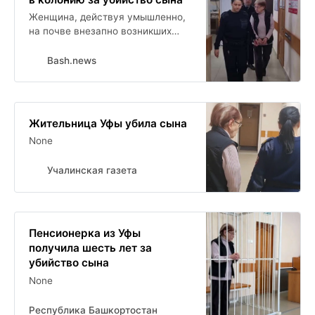
Женщина, действуя умышленно,
на почве внезапно возникших
личных неприязненных
отношений, нанесла
Bash.news
потерпевшему ножом не менее
двух ударов в грудь и спину.
Жительница Уфы убила сына
None
Учалинская газета
Пенсионерка из Уфы
получила шесть лет за
убийство сына
None
Республика Башкортостан