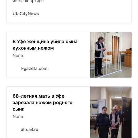
из-за квартиры
UfaCityNews
В Уфе женщина убила сына
кухонным ножом
None
I-gazeta.com
68-летняя мать в Уфе
зарезала ножом родного
сына
None
ufa.aif.ru