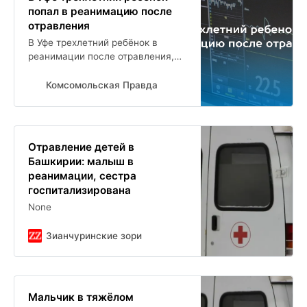
попал в реанимацию после
отравления
В Уфе трехлетний ребёнок в
реанимации после отравления,
восьмилетняя девочка в
педиатрии
Комсомольская Правда
Отравление детей в
Башкирии: малыш в
реанимации, сестра
госпитализирована
None
Зианчуринские зори
Мальчик в тяжёлом