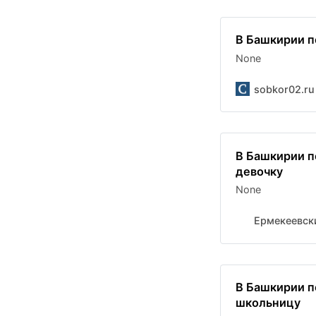
В Башкирии п
None
sobkor02.ru
В Башкирии п
девочку
None
Ермекеевск
В Башкирии п
школьницу