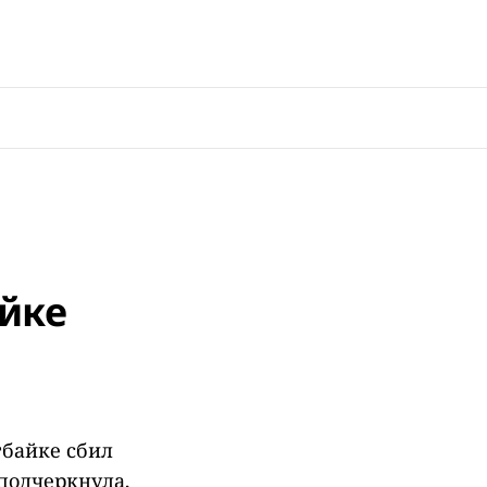
айке
тбайке сбил
 подчеркнула,