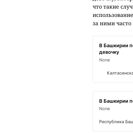
что такие слу
использование
за ними часто
В Башкирии п
девочку
None
Калтасинска
В Башкирии п
None
Республика Ба