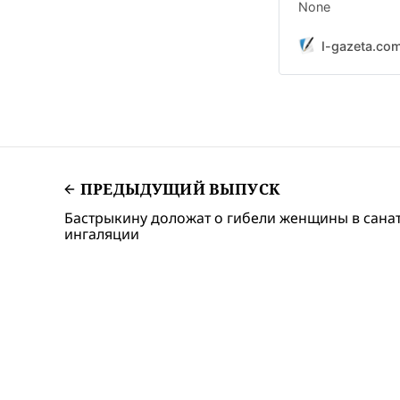
None
I-gazeta.co
ПРЕДЫДУЩИЙ ВЫПУСК
Бастрыкину доложат о гибели женщины в сана
ингаляции