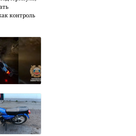
ать
как контроль