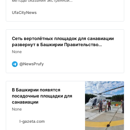
методы оказания экстренной
медицинской помощи
UfaCityNews
Сеть вертолётных площадок для санавиации
развернут в Башкирии Правительство...
None
@NewsPrufy
В Башкирии появятся
посадочные площадки для
санавиации
None
I-gazeta.com