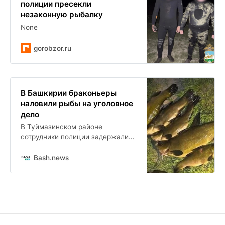
полиции пресекли
незаконную рыбалку
None
gorobzor.ru
В Башкирии браконьеры
наловили рыбы на уголовное
дело
В Туймазинском районе
сотрудники полиции задержали
двоих местных жителей,
подозреваемых в незаконной
Bash.news
добыче рыбы на Соловьевском
пруду, сообщили в МВД по РБ.