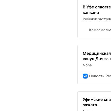
В Уфе спасат
капкана
Ребенок застрял
Комсомольс
Медицинская
канун Дня за
None
Новости Рес
Уфимские спа
зажата...