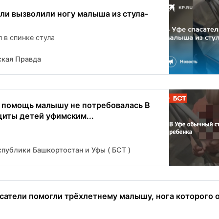
ели вызволили ногу малыша из стула-
 в спинке стула
кая Правда
 помощь малышу не потребовалась В
щиты детей уфимским...
публики Башкортостан и Уфы ( БСТ )
сатели помогли трёхлетнему малышу, нога которого 