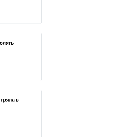
олять
тряла в