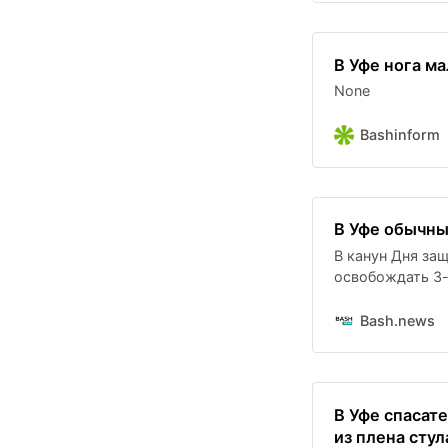
В Уфе нога ма
None
Bashinform
В Уфе обычны
В канун Дня за
освобождать 3-
малыша застряла
Bash.news
В Уфе спасат
из плена стул