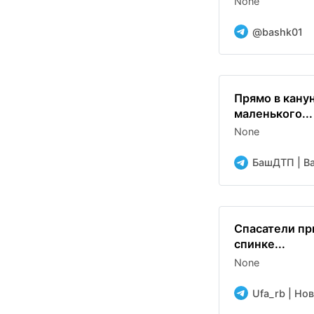
None
@bashk01
Прямо в кану
маленького...
None
БашДТП | Bas
Cпасатели пр
спинке...
None
Ufa_rb | Но