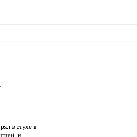
у
рял в стуле в
цией, и