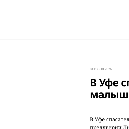
01 ИЮНЯ 2026
В Уфе 
малыша
В Уфе спасате
преддверии Дн