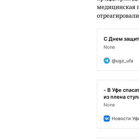
медицинская 
отреагировали
С Днем защит
None
@ugz_ufa
- В Уфе спас
из плена стула
None
Новости Уф