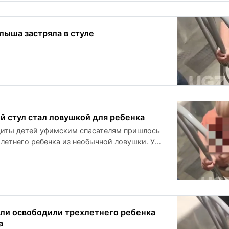
лыша застряла в стуле
й стул стал ловушкой для ребенка
щиты детей уфимским спасателям пришлось
летнего ребенка из необычной ловушки. У
 нога в спинке стула.
ели освободили трехлетнего ребенка
а