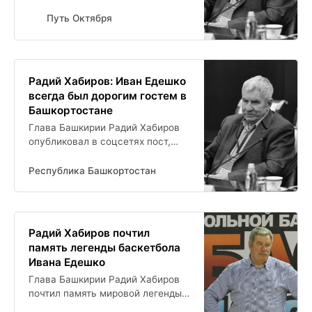
близким по поводу смерти Ивана
Едешко. - Мы запомним Ивана
Путь Октября
Ивановича как настоящего
патриота. А еще как...
Радий Хабиров: Иван Едешко
всегда был дорогим гостем в
Башкортостане
Глава Башкирии Радий Хабиров
опубликовал в соцсетях пост,
посвященный памяти
прославленного баскетболиста
Республика Башкортостан
Ивана Едешко: Иван Едешко был
настоящей легендой....
Радий Хабиров почтил
память легенды баскетбола
Ивана Едешко
Глава Башкирии Радий Хабиров
почтил память мировой легенды
баскетбола, олимпийского