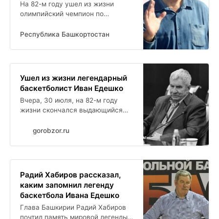
На 82-м году ушел из жизни
олимпийский чемпион по
баскетболу Иван Едешко. Об этом
в своем МАХ-канале сообщил
Республика Башкортостан
первый зампредседателя
Комитета Госсобрания...
Ушел из жизни легендарный
баскетболист Иван Едешко
Вчера, 30 июля, на 82-м году
жизни скончался выдающийся
советский спортсмен,
олимпийский чемпион 1972 года,
gorobzor.ru
чемпион мира и Европы,
многократный чемпион СССР...
Радий Хабиров рассказал,
каким запомнил легенду
баскетбола Ивана Едешко
Глава Башкирии Радий Хабиров
почтил память мировой легенды