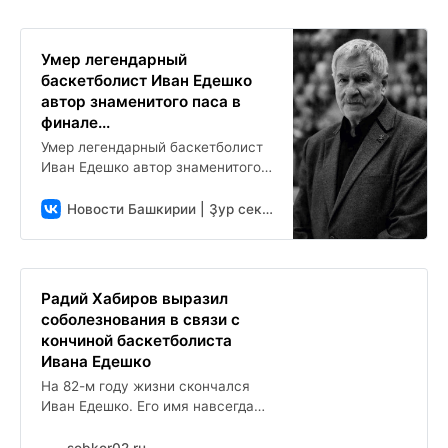
Умер легендарный
баскетболист Иван Едешко
автор знаменитого паса в
финале...
Умер легендарный баскетболист
Иван Едешко автор знаменитого
паса в финале Олимпиады-1972
На 82-м году жизни скончался
Новости Башкирии | Ҙур секрет
олимпийский чемпион по
баскетболу Иван...
Радий Хабиров выразил
соболезнования в связи с
кончиной баскетболиста
Ивана Едешко
На 82-м году жизни скончался
Иван Едешко. Его имя навсегда
вписано золотыми буквами в
историю мирового баскетбола.