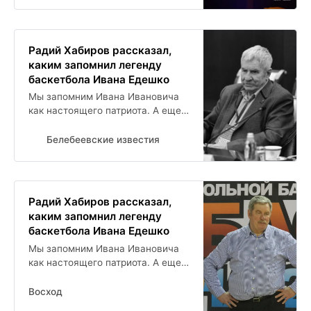
победу в финале Олимпийских
игр 1972 года в...
Радий Хабиров рассказал,
каким запомнил легенду
баскетбола Ивана Едешко
Мы запомним Ивана Ивановича
как настоящего патриота. А еще
как старшего товарища и
большого друга республики. Он
Белебеевские известия
всегда был дорогим гостем в
Башкортостане,...
Радий Хабиров рассказал,
каким запомнил легенду
баскетбола Ивана Едешко
Мы запомним Ивана Ивановича
как настоящего патриота. А еще
как старшего товарища и
большого друга республики. Он
Восход
всегда был дорогим гостем в