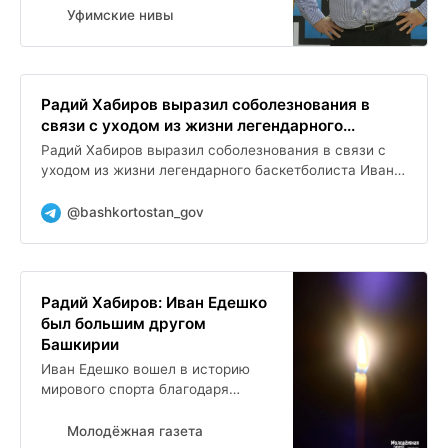
чемпиона Ивана Едешко,
Уфимские нивы
ушедшего из жизни 30 июля 2026
года на 82-м году....
Радий Хабиров выразил соболезнования в
связи с уходом из жизни легендарного...
Радий Хабиров выразил соболезнования в связи с
уходом из жизни легендарного баскетболиста Ивана
Едешко. Он был большим другом республики и
достойным примером...
@bashkortostan_gov
Радий Хабиров: Иван Едешко
был большим другом
Башкирии
Иван Едешко вошел в историю
мирового спорта благодаря
знаменитому золотому пасу ,
который принес сборной СССР
Молодёжная газета