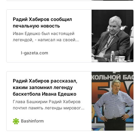
Башкортостане,...
Радий Хабиров сообщил
печальную новость
Иван Едешко был настоящей
легендой, - написал на своей
странице в соцсети Глава
Башкирии Радий Хабиров. - Даже
I-gazeta.com
те, кто далек от баскетбола и
спорта вообще,...
Радий Хабиров рассказал,
каким запомнил легенду
баскетбола Ивана Едешко
Глава Башкирии Радий Хабиров
почтил память легенды мирового
баскетбола, олимпийского
чемпиона Ивана Едешко. По его
Bashinform
словам, даже те, кто далек от
баскетбола и...