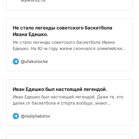
sobkor02.ru
Не стало легенды советского баскетбола
Ивана Едешко.
Не стало легенды советского баскетбола Ивана
Едешко. На 82-м году жизни скончался олимпийский
чемпион 1972 года автор того самого знаменитого
золотого паса...
@ufakoroche
Иван Едешко был настоящей легендой.
Иван Едешко был настоящей легендой. Даже те, кто
далек от баскетбола и спорта вообще, знают
историю его золотого паса , который в финале
Олимпиады-1972 в...
@radiyhabirov