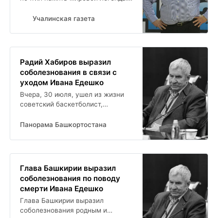
баскетбола, олимпийского
чемпиона Ивана Едешко. По его
Учалинская газета
словам, даже те, кто далек от
баскетбола и...
Радий Хабиров выразил
соболезнования в связи с
уходом Ивана Едешко
Вчера, 30 июля, ушел из жизни
советский баскетболист,
олимпийский чемпион Иван
Едешко. Глава Башкирии выразил
Панорама Башкортостана
соболезнования в соцсетях: quot
Иван Едешко был...
Глава Башкирии выразил
соболезнования по поводу
смерти Ивана Едешко
Глава Башкирии выразил
соболезнования родным и