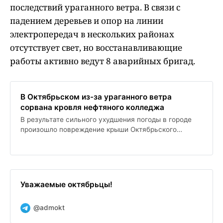
последствий ураганного ветра. В связи с
падением деревьев и опор на линии
электропередач в нескольких районах
отсутствует свет, но восстанавливающие
работы активно ведут 8 аварийных бригад.
В Октябрьском из-за ураганного ветра
сорвана кровля нефтяного колледжа
В результате сильного ухудшения погоды в городе
произошло повреждение крыши Октябрьского
нефтяного колледжа, однако пострадавших не
зафиксировано. Администрация уже провела
внеочередное заседание для обсуждения мер по
устранению последствий ураганного ветра. В связи
с падением деревьев и опор на линии
Уважаемые октябрьцы!
электропередач в нескольких районах отсутствует
свет, но восстанавливающие работы активно ведут 8
@admokt
аварийных бригад.