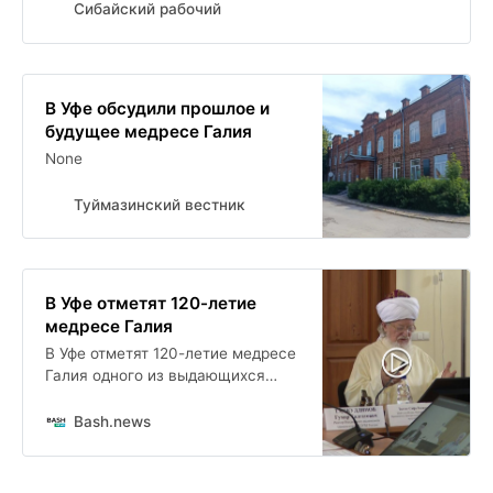
Сибайский рабочий
В Уфе обсудили прошлое и
будущее медресе Галия
None
Туймазинский вестник
В Уфе отметят 120-летие
медресе Галия
В Уфе отметят 120-летие медресе
Галия одного из выдающихся
исламских учебных заведений
дореволюционной России. В
Bash.news
преддверии юбилея в
Российском исламском
университете прошел круглый