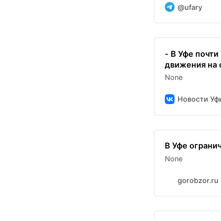
@ufary
- В Уфе почти
движения на о
None
Новости Уф
В Уфе ограни
None
gorobzor.ru