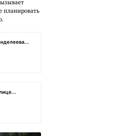
вызывает
е планировать
о.
нделеева...
ице...