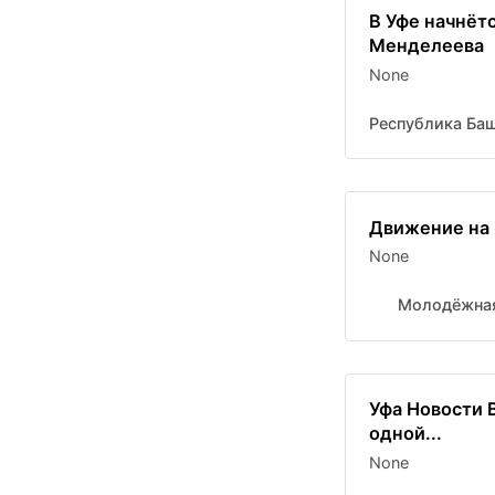
В Уфе начнёт
Менделеева
None
Республика Ба
Движение на 
None
Молодёжная
Уфа Новости 
одной...
None