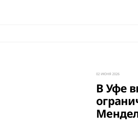
02 ИЮНЯ 2026
В Уфе 
ограни
Мендел