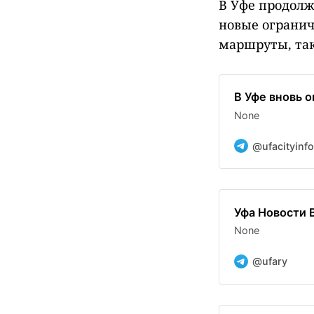
В Уфе продолж
новые огранич
маршруты, так
В Уфе вновь 
None
@ufacityinfo
Уфа Новости В
None
@ufary