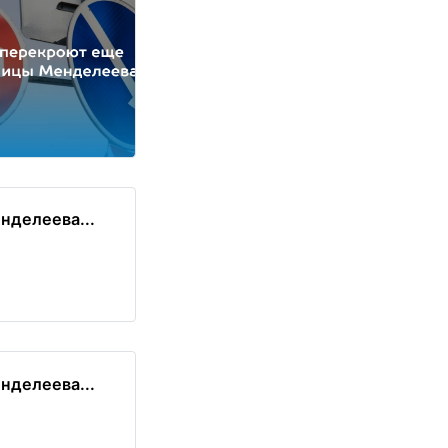
нделеева...
нделеева...