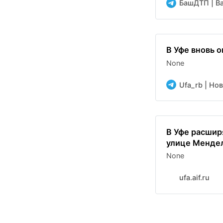
БашДТП | Bas
В Уфе вновь 
None
Ufa_rb | Но
В Уфе расшир
улице Менде
None
ufa.aif.ru