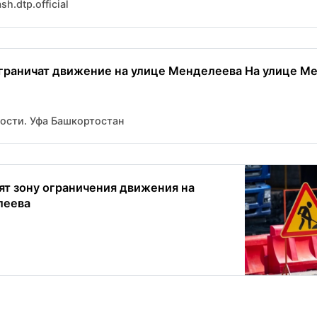
h.dtp.official
ограничат движение на улице Менделеева На улице Ме
вости. Уфа Башкортостан
ят зону ограничения движения на
леева