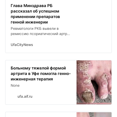
Глава Минздрава РБ
рассказал об успешном
применении препаратов
генной инженерии
Ревматологи РКБ вывели в
ремиссию псориатический артрит
у 40-летнего мужчины
UfaCityNews
Больному тяжелой формой
артрита в Уфе помогла генно-
инженерная терапия
None
ufa.aif.ru