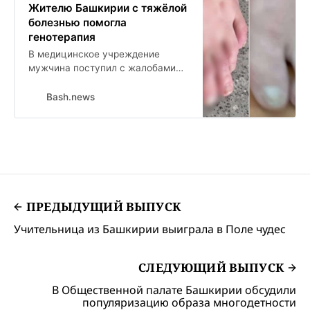
Жителю Башкирии с тяжёлой
болезнью помогла
генотерапия
В медицинское учреждение
мужчина поступил с жалобами
на корочки на коже, зуд,
шелушения и боли. Также
Bash.news
пациент замечал скованность в
спине и суставах.
ПРЕДЫДУЩИЙ ВЫПУСК
Учительница из Башкирии выиграла в Поле чудес
СЛЕДУЮЩИЙ ВЫПУСК
В Общественной палате Башкирии обсудили
популяризацию образа многодетности