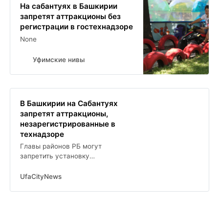
На сабантуях в Башкирии
запретят аттракционы без
регистрации в гостехнадзоре
None
Уфимские нивы
В Башкирии на Сабантуях
запретят аттракционы,
незарегистрированные в
технадзоре
Главы районов РБ могут
запретить установку
сомнительных аттракционов на
Сабантуях
UfaCityNews